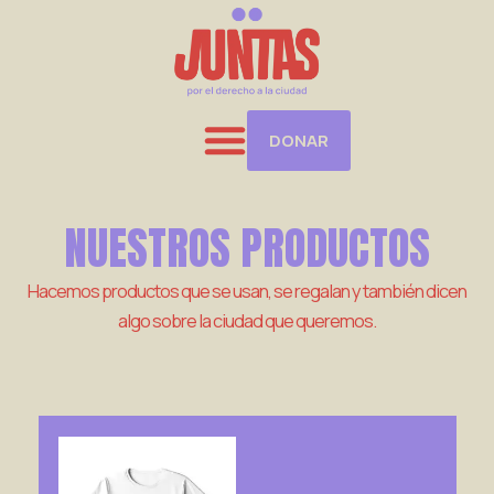
Ir
al
contenido
DONAR
NUESTROS PRODUCTOS
Hacemos productos que se usan, se regalan y también dicen
algo sobre la ciudad que queremos.
Este
producto