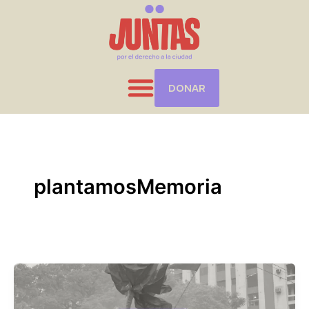
Ir
al
contenido
DONAR
plantamosMemoria